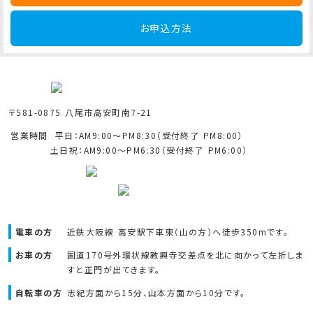
お申込方法
〒581-0875 八尾市高安町南7-21
営業時間
平日：AM9:00～PM8:30（受付終了 PM8:00）
土日祝：AM9:00～PM6:30（受付終了 PM6:00）
電車の方
近鉄大阪線 高安駅下車東（山の方）へ
徒歩350mです。
お車の方
国道170号外環状線教興寺交差点を北に向かって左折しま
すと正門が出てきます。
自転車の方
志紀方面から15分、山本方面から10分です。