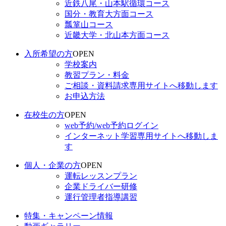
近鉄八尾・山本駅循環コース
国分・教育大方面コース
瓢箪山コース
近畿大学・北山本方面コース
入所希望の方
OPEN
学校案内
教習プラン・料金
ご相談・資料請求
専用サイトへ移動します
お申込方法
在校生の方
OPEN
web予約/web予約ログイン
インターネット学習
専用サイトへ移動しま
す
個人・企業の方
OPEN
運転レッスンプラン
企業ドライバー研修
運行管理者指導講習
特集・キャンペーン情報