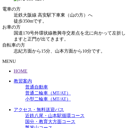
電車の方
近鉄大阪線 高安駅下車東（山の方）へ
徒歩350mです。
お車の方
国道170号外環状線教興寺交差点を北に向かって左折し
ますと正門が出てきます。
自転車の方
志紀方面から15分、山本方面から10分です。
MENU
HOME
教習案内
普通自動車
普通二輪車（MT/AT）
小型二輪車（MT/AT）
アクセス・無料送迎バス
近鉄八尾・山本駅循環コース
国分・教育大方面コース
瓢箪山コース