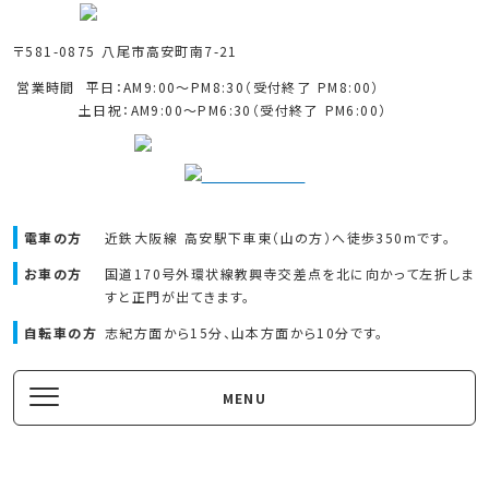
〒581-0875 八尾市高安町南7-21
営業時間
平日：AM9:00～PM8:30（受付終了 PM8:00）
土日祝：AM9:00～PM6:30（受付終了 PM6:00）
電車の方
近鉄大阪線 高安駅下車東（山の方）へ
徒歩350mです。
お車の方
国道170号外環状線教興寺交差点を北に向かって左折しま
すと正門が出てきます。
自転車の方
志紀方面から15分、山本方面から10分です。
MENU