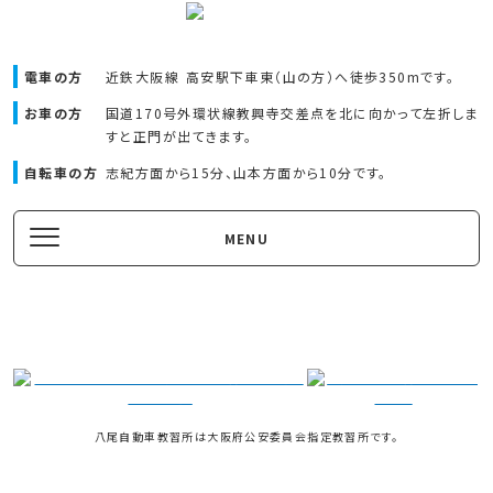
電車の方
近鉄大阪線 高安駅下車東（山の方）へ
徒歩350mです。
お車の方
国道170号外環状線教興寺交差点を北に向かって左折しま
すと正門が出てきます。
自転車の方
志紀方面から15分、山本方面から10分です。
MENU
八尾自動車教習所は大阪府公安委員会指定教習所です。