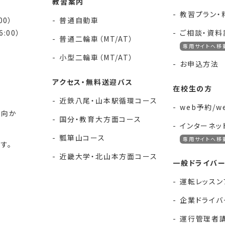
教習案内
教習プラン・
00）
普通自動車
:00）
ご相談・資料
普通二輪車（MT/AT）
専用サイトへ移
小型二輪車（MT/AT）
お申込方法
アクセス・無料送迎バス
在校生の方
近鉄八尾・山本駅循環コース
web予約/
に向か
国分・教育大方面コース
インターネッ
瓢箪山コース
専用サイトへ移
す。
近畿大学・北山本方面コース
一般ドライバ
運転レッスン
企業ドライバ
運行管理者