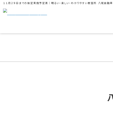
１１月２９日までの検定実施予定表｜明るい・楽しい・わかりやすい教習所 八尾自動