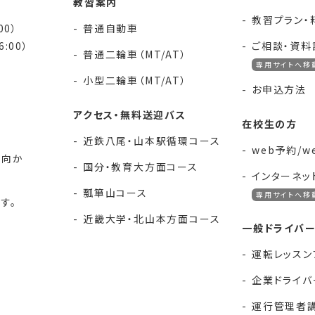
教習案内
教習プラン・
00）
普通自動車
:00）
ご相談・資料
普通二輪車（MT/AT）
専用サイトへ移
小型二輪車（MT/AT）
お申込方法
アクセス・無料送迎バス
在校生の方
近鉄八尾・山本駅循環コース
web予約/
に向か
国分・教育大方面コース
インターネッ
瓢箪山コース
専用サイトへ移
す。
近畿大学・北山本方面コース
一般ドライバ
運転レッスン
企業ドライバ
運行管理者