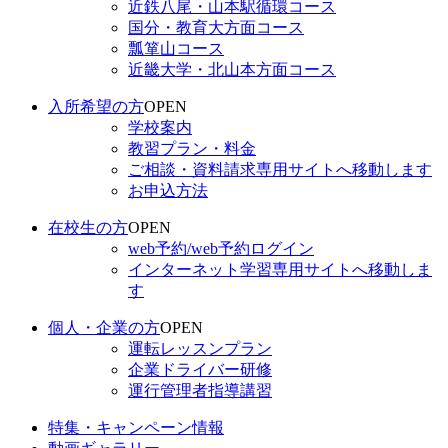
近鉄八尾・山本駅循環コース
国分・教育大方面コース
瓢箪山コース
近畿大学・北山本方面コース
入所希望の方
OPEN
学校案内
教習プラン・料金
ご相談・資料請求
専用サイトへ移動します
お申込方法
在校生の方
OPEN
web予約/web予約ログイン
インターネット学習
専用サイトへ移動しま
す
個人・企業の方
OPEN
運転レッスンプラン
企業ドライバー研修
運行管理者指導講習
特集・キャンペーン情報