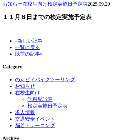
お知らせ
在校生向け
検定実施日予定表
2025.09.29
１１月８日までの検定実施予定表
«新しい記事
一覧に戻る
以前の記事»
Category
のんビィバイクツーリング
お知らせ
在校生向け
学科配当表
検定実施日予定表
求人情報
交通安全イベント
脳若トレーニング
Archive