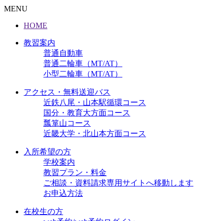
MENU
HOME
教習案内
普通自動車
普通二輪車（MT/AT）
小型二輪車（MT/AT）
アクセス・無料送迎バス
近鉄八尾・山本駅循環コース
国分・教育大方面コース
瓢箪山コース
近畿大学・北山本方面コース
入所希望の方
学校案内
教習プラン・料金
ご相談・資料請求
専用サイトへ移動します
お申込方法
在校生の方