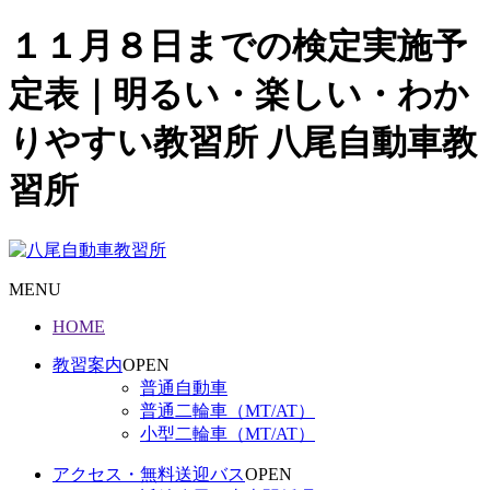
１１月８日までの検定実施予
定表｜明るい・楽しい・わか
りやすい教習所 八尾自動車教
習所
MENU
HOME
教習案内
OPEN
普通自動車
普通二輪車（MT/AT）
小型二輪車（MT/AT）
アクセス・無料送迎バス
OPEN