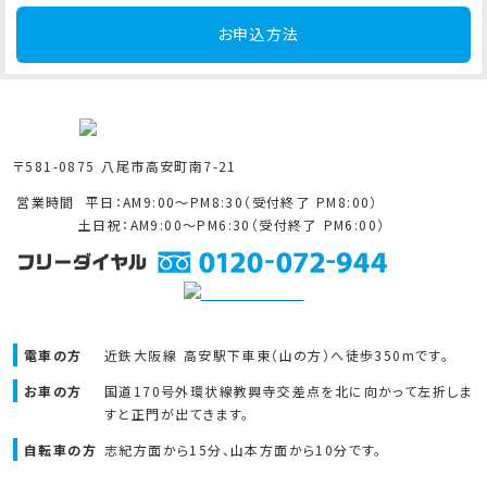
お申込方法
〒581-0875 八尾市高安町南7-21
営業時間
平日：AM9:00～PM8:30（受付終了 PM8:00）
土日祝：AM9:00～PM6:30（受付終了 PM6:00）
電車の方
近鉄大阪線 高安駅下車東（山の方）へ
徒歩350mです。
お車の方
国道170号外環状線教興寺交差点を北に向かって左折しま
すと正門が出てきます。
自転車の方
志紀方面から15分、山本方面から10分です。