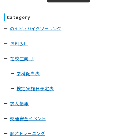
Category
のんビィバイクツーリング
お知らせ
在校生向け
学科配当表
検定実施日予定表
求人情報
交通安全イベント
脳若トレーニング