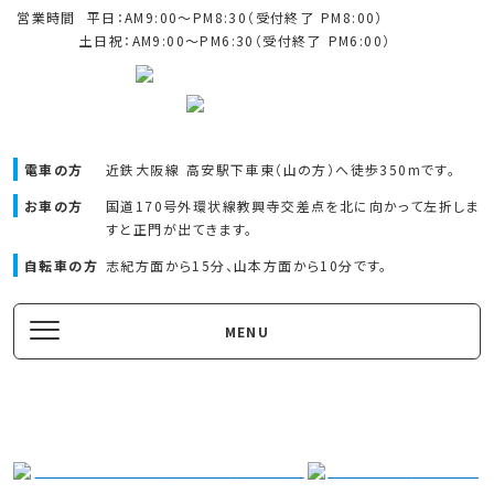
営業時間
平日：AM9:00～PM8:30（受付終了 PM8:00）
土日祝：AM9:00～PM6:30（受付終了 PM6:00）
電車の方
近鉄大阪線 高安駅下車東（山の方）へ
徒歩350mです。
お車の方
国道170号外環状線教興寺交差点を北に向かって左折しま
すと正門が出てきます。
自転車の方
志紀方面から15分、山本方面から10分です。
MENU