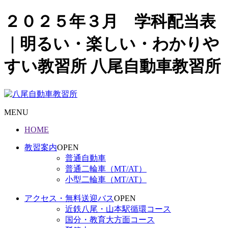
２０２５年３月 学科配当表
｜明るい・楽しい・わかりや
すい教習所 八尾自動車教習所
MENU
HOME
教習案内
OPEN
普通自動車
普通二輪車（MT/AT）
小型二輪車（MT/AT）
アクセス・無料送迎バス
OPEN
近鉄八尾・山本駅循環コース
国分・教育大方面コース