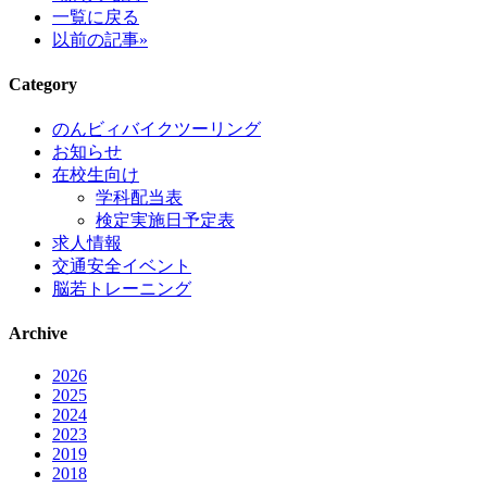
一覧に戻る
以前の記事»
Category
のんビィバイクツーリング
お知らせ
在校生向け
学科配当表
検定実施日予定表
求人情報
交通安全イベント
脳若トレーニング
Archive
2026
2025
2024
2023
2019
2018