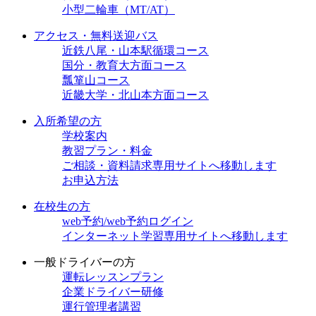
小型二輪車（MT/AT）
アクセス・無料送迎バス
近鉄八尾・山本駅循環コース
国分・教育大方面コース
瓢箪山コース
近畿大学・北山本方面コース
入所希望の方
学校案内
教習プラン・料金
ご相談・資料請求
専用サイトへ移動します
お申込方法
在校生の方
web予約/web予約ログイン
インターネット学習
専用サイトへ移動します
一般ドライバーの方
運転レッスンプラン
企業ドライバー研修
運行管理者講習