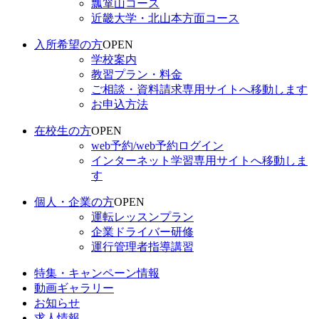
瓢箪山コース
近畿大学・北山本方面コース
入所希望の方
OPEN
学校案内
教習プラン・料金
ご相談・資料請求
専用サイトへ移動します
お申込方法
在校生の方
OPEN
web予約/web予約ログイン
インターネット学習
専用サイトへ移動しま
す
個人・企業の方
OPEN
運転レッスンプラン
企業ドライバー研修
運行管理者指導講習
特集・キャンペーン情報
動画ギャラリー
お知らせ
求人情報