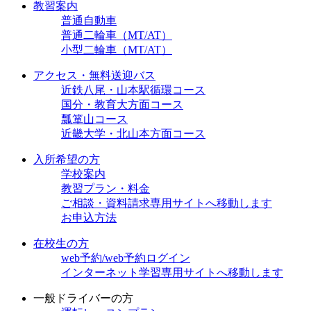
教習案内
普通自動車
普通二輪車（MT/AT）
小型二輪車（MT/AT）
アクセス・無料送迎バス
近鉄八尾・山本駅循環コース
国分・教育大方面コース
瓢箪山コース
近畿大学・北山本方面コース
入所希望の方
学校案内
教習プラン・料金
ご相談・資料請求
専用サイトへ移動します
お申込方法
在校生の方
web予約/web予約ログイン
インターネット学習
専用サイトへ移動します
一般ドライバーの方