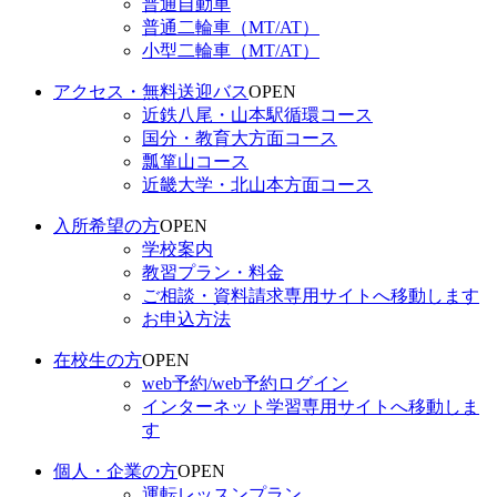
普通自動車
普通二輪車（MT/AT）
小型二輪車（MT/AT）
アクセス・無料送迎バス
OPEN
近鉄八尾・山本駅循環コース
国分・教育大方面コース
瓢箪山コース
近畿大学・北山本方面コース
入所希望の方
OPEN
学校案内
教習プラン・料金
ご相談・資料請求
専用サイトへ移動します
お申込方法
在校生の方
OPEN
web予約/web予約ログイン
インターネット学習
専用サイトへ移動しま
す
個人・企業の方
OPEN
運転レッスンプラン