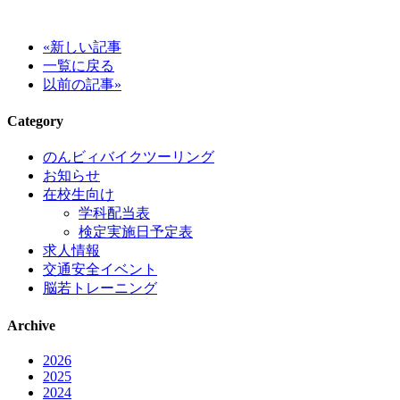
«新しい記事
一覧に戻る
以前の記事»
Category
のんビィバイクツーリング
お知らせ
在校生向け
学科配当表
検定実施日予定表
求人情報
交通安全イベント
脳若トレーニング
Archive
2026
2025
2024